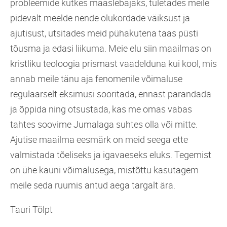
probleemide kütkes maaslebajaks, tuletades meile
pidevalt meelde nende olukordade väiksust ja
ajutisust, utsitades meid pühakutena taas püsti
tõusma ja edasi liikuma. Meie elu siin maailmas on
kristliku teoloogia prismast vaadelduna kui kool, mis
annab meile tänu aja fenomenile võimaluse
regulaarselt eksimusi sooritada, ennast parandada
ja õppida ning otsustada, kas me omas vabas
tahtes soovime Jumalaga suhtes olla või mitte.
Ajutise maailma eesmärk on meid seega ette
valmistada tõeliseks ja igavaeseks eluks. Tegemist
on ühe kauni võimalusega, mistõttu kasutagem
meile seda ruumis antud aega targalt ära.
Tauri Tölpt