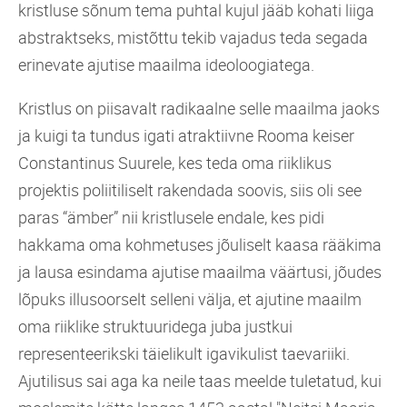
kristluse sõnum tema puhtal kujul jääb kohati liiga
abstraktseks, mistõttu tekib vajadus teda segada
erinevate ajutise maailma ideoloogiatega.
Kristlus on piisavalt radikaalne selle maailma jaoks
ja kuigi ta tundus igati atraktiivne Rooma keiser
Constantinus Suurele, kes teda oma riiklikus
projektis poliitiliselt rakendada soovis, siis oli see
paras “ämber” nii kristlusele endale, kes pidi
hakkama oma kohmetuses jõuliselt kaasa rääkima
ja lausa esindama ajutise maailma väärtusi, jõudes
lõpuks illusoorselt selleni välja, et ajutine maailm
oma riiklike struktuuridega juba justkui
representeerikski täielikult igavikulist taevariiki.
Ajutilisus sai aga ka neile taas meelde tuletatud, kui