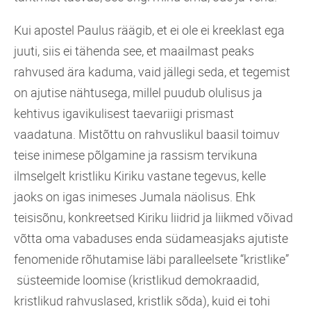
Kui apostel Paulus räägib, et ei ole ei kreeklast ega
juuti, siis ei tähenda see, et maailmast peaks
rahvused ära kaduma, vaid jällegi seda, et tegemist
on ajutise nähtusega, millel puudub olulisus ja
kehtivus igavikulisest taevariigi prismast
vaadatuna. Mistõttu on rahvuslikul baasil toimuv
teise inimese põlgamine ja rassism tervikuna
ilmselgelt kristliku Kiriku vastane tegevus, kelle
jaoks on igas inimeses Jumala näolisus. Ehk
teisisõnu, konkreetsed Kiriku liidrid ja liikmed võivad
võtta oma vabaduses enda südameasjaks ajutiste
fenomenide rõhutamise läbi paralleelsete “kristlike”
süsteemide loomise (kristlikud demokraadid,
kristlikud rahvuslased, kristlik sõda), kuid ei tohi