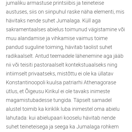
jumaliku armastuse printsiibis ja teineteise
austuses, siis on siinpuhul raske näha elementi, mis
hävitaks nende suhet Jumalaga. Küll aga
sakramentaalses abielus toimunud vägistamine või
muu alandamise ja vihkamise vaimus toime
pandud suguline toiming, hävitab taolist suhet
radikaalselt. Antud teemadele lähenemine aga jääb
nii või teisiti pastoraalselt kontekstuaalseks ning
intiimselt privaatseks, mistõttu ei ole ka üllatav
Konstantinoopoli kuulsa patriarhi Athenagorase
ütlus, et Õigeusu Kirikul ei ole tavaks inimeste
magamistubadesse tungida. Täpselt samadel
alustel toimib ka kiriklik luba inimestel oma abielu
lahutada: kui abielupaari kooselu hävitab nende
suhet teineteisega ja seega ka Jumalaga rohkem