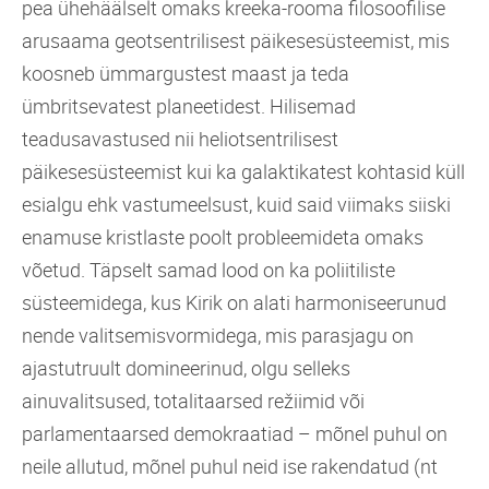
pea ühehäälselt omaks kreeka-rooma filosoofilise
arusaama geotsentrilisest päikesesüsteemist, mis
koosneb ümmargustest maast ja teda
ümbritsevatest planeetidest. Hilisemad
teadusavastused nii heliotsentrilisest
päikesesüsteemist kui ka galaktikatest kohtasid küll
esialgu ehk vastumeelsust, kuid said viimaks siiski
enamuse kristlaste poolt probleemideta omaks
võetud. Täpselt samad lood on ka poliitiliste
süsteemidega, kus Kirik on alati harmoniseerunud
nende valitsemisvormidega, mis parasjagu on
ajastutruult domineerinud, olgu selleks
ainuvalitsused, totalitaarsed režiimid või
parlamentaarsed demokraatiad – mõnel puhul on
neile allutud, mõnel puhul neid ise rakendatud (nt