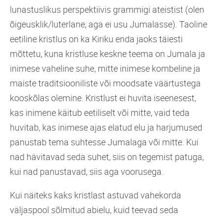
lunastuslikus perspektiivis grammigi ateistist (olen
õigeusklik/luterlane, aga ei usu Jumalasse). Taoline
eetiline kristlus on ka Kiriku enda jaoks täiesti
mõttetu, kuna kristluse keskne teema on Jumala ja
inimese vaheline suhe, mitte inimese kombeline ja
maiste traditsiooniliste või moodsate väärtustega
kooskõlas olemine. Kristlust ei huvita iseenesest,
kas inimene käitub eetiliselt või mitte, vaid teda
huvitab, kas inimese ajas elatud elu ja harjumused
panustab tema suhtesse Jumalaga või mitte. Kui
nad hävitavad seda suhet, siis on tegemist patuga,
kui nad panustavad, siis aga voorusega.
Kui näiteks kaks kristlast astuvad vahekorda
väljaspool sõlmitud abielu, kuid teevad seda