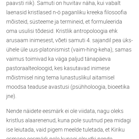
paavsti riik). Samuti on huvitav näha, kui vabalt
laenasid kristlased n-ö paganliku kreeka filosoofia
mõisteid, süsteeme ja termineid, et formuleerida
oma usulisi tõdesid. Kristlik antropoloogia ehk
arusaam inimesest, võeti samuti 4. sajandil pea üks-
ühele üle uus-platonismist (vaim-hing-keha); samas
vaimus toimivad ka väga paljud tänapäeva
pastoraalteoloogid, kes kasutavad inimese
mõistmisel ning tema lunastuslikul aitamisel
moodsa teaduse avastusi (psühholoogia, bioeetika
jne).
Nende näidete eesmärk ei ole viidata, nagu oleks
kristlus alaarenenud, kuna pole suutnud pea midagi
ise leiutada, vaid pigem meelde tuletada, et Kiriku
esmane eesmärk pole kunagi olnudki nende