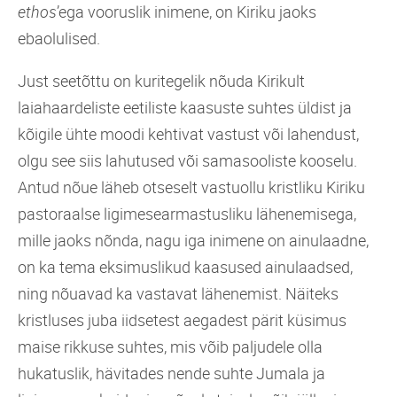
ethos
’ega vooruslik inimene, on Kiriku jaoks
ebaolulised.
Just seetõttu on kuritegelik nõuda Kirikult
laiahaardeliste eetiliste kaasuste suhtes üldist ja
kõigile ühte moodi kehtivat vastust või lahendust,
olgu see siis lahutused või samasooliste kooselu.
Antud nõue läheb otseselt vastuollu kristliku Kiriku
pastoraalse ligimesearmastusliku lähenemisega,
mille jaoks nõnda, nagu iga inimene on ainulaadne,
on ka tema eksimuslikud kaasused ainulaadsed,
ning nõuavad ka vastavat lähenemist. Näiteks
kristluses juba iidsetest aegadest pärit küsimus
maise rikkuse suhtes, mis võib paljudele olla
hukatuslik, hävitades nende suhte Jumala ja