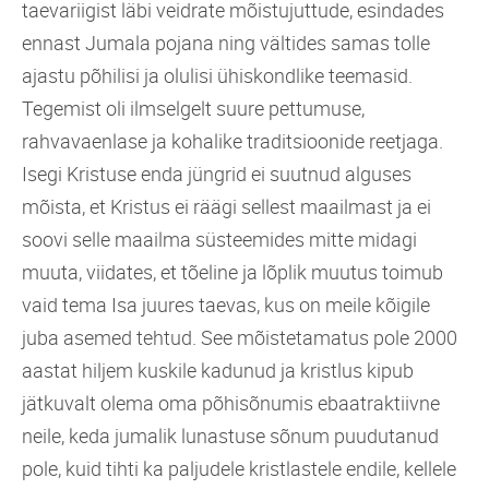
taevariigist läbi veidrate mõistujuttude, esindades
ennast Jumala pojana ning vältides samas tolle
ajastu põhilisi ja olulisi ühiskondlike teemasid.
Tegemist oli ilmselgelt suure pettumuse,
rahvavaenlase ja kohalike traditsioonide reetjaga.
Isegi Kristuse enda jüngrid ei suutnud alguses
mõista, et Kristus ei räägi sellest maailmast ja ei
soovi selle maailma süsteemides mitte midagi
muuta, viidates, et tõeline ja lõplik muutus toimub
vaid tema Isa juures taevas, kus on meile kõigile
juba asemed tehtud. See mõistetamatus pole 2000
aastat hiljem kuskile kadunud ja kristlus kipub
jätkuvalt olema oma põhisõnumis ebaatraktiivne
neile, keda jumalik lunastuse sõnum puudutanud
pole, kuid tihti ka paljudele kristlastele endile, kellele