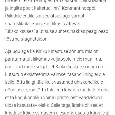
moslemite kätte langes 1453 aastal "Neitsi Maarja
ja inglite poolt kaitstud linn” Konstantinoopol.
Riikidele endile sai see otsus aga samuti
saatuslikuks, kuna kristlikus teatavas
“ükskõiksuses” ajutisuse suhtes, hakkas peagi pead
tõstma stagnatsioon.
Ajalugu aga ka Kiriku lunastuse sõnum, mis on
paratamatult liikumas väljapoole meie maailma,
näitavad meile selgelt, et Kiriku keskne sõnum on
kutsutud eksisteerima vaimsel tasandil ning ei ole
selle tõttu iialgi täielikult vastanud ühiskondlikule
nõudlusele, mistõttu tuli teda kõvasti modifitseerida,
et ta kogukondliku võimu printsiibist vaadelduna
üldse kasutatav oleks. Selle tagajärjeks oli see, et
kristluse kõige esmasem ülesanne asetati kõrvale ja