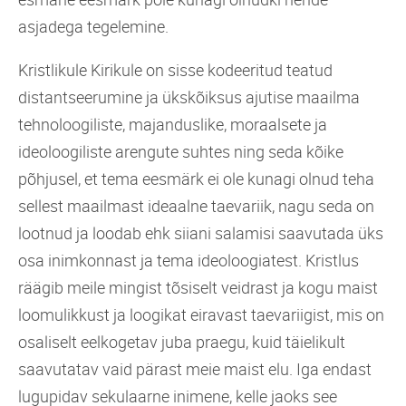
asjadega tegelemine.
Kristlikule Kirikule on sisse kodeeritud teatud
distantseerumine ja ükskõiksus ajutise maailma
tehnoloogiliste, majanduslike, moraalsete ja
ideoloogiliste arengute suhtes ning seda kõike
põhjusel, et tema eesmärk ei ole kunagi olnud teha
sellest maailmast ideaalne taevariik, nagu seda on
lootnud ja loodab ehk siiani salamisi saavutada üks
osa inimkonnast ja tema ideoloogiatest. Kristlus
räägib meile mingist tõsiselt veidrast ja kogu maist
loomulikkust ja loogikat eiravast taevariigist, mis on
osaliselt eelkogetav juba praegu, kuid täielikult
saavutatav vaid pärast meie maist elu. Iga endast
lugupidav sekulaarne inimene, kelle jaoks see