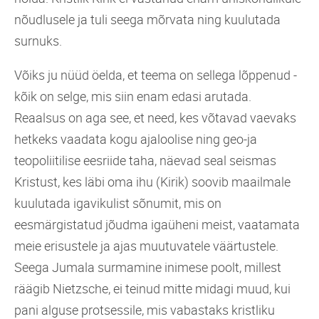
nõudlusele ja tuli seega mõrvata ning kuulutada
surnuks.
Võiks ju nüüd öelda, et teema on sellega lõppenud -
kõik on selge, mis siin enam edasi arutada.
Reaalsus on aga see, et need, kes võtavad vaevaks
hetkeks vaadata kogu ajaloolise ning geo-ja
teopoliitilise eesriide taha, näevad seal seismas
Kristust, kes läbi oma ihu (Kirik) soovib maailmale
kuulutada igavikulist sõnumit, mis on
eesmärgistatud jõudma igaüheni meist, vaatamata
meie erisustele ja ajas muutuvatele väärtustele.
Seega Jumala surmamine inimese poolt, millest
räägib Nietzsche, ei teinud mitte midagi muud, kui
pani alguse protsessile, mis vabastaks kristliku