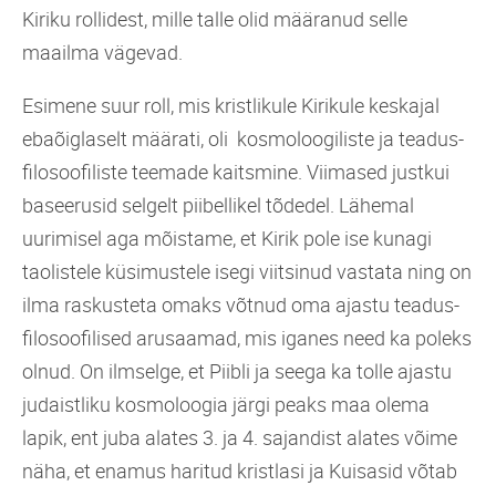
Kiriku rollidest, mille talle olid määranud selle
maailma vägevad.
Esimene suur roll, mis kristlikule Kirikule keskajal
ebaõiglaselt määrati, oli kosmoloogiliste ja teadus-
filosoofiliste teemade kaitsmine. Viimased justkui
baseerusid selgelt piibellikel tõdedel. Lähemal
uurimisel aga mõistame, et Kirik pole ise kunagi
taolistele küsimustele isegi viitsinud vastata ning on
ilma raskusteta omaks võtnud oma ajastu teadus-
filosoofilised arusaamad, mis iganes need ka poleks
olnud. On ilmselge, et Piibli ja seega ka tolle ajastu
judaistliku kosmoloogia järgi peaks maa olema
lapik, ent juba alates 3. ja 4. sajandist alates võime
näha, et enamus haritud kristlasi ja Kuisasid võtab