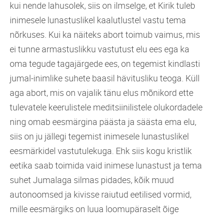
kui nende lahusolek, siis on ilmselge, et Kirik tuleb
inimesele lunastuslikel kaalutlustel vastu tema
nõrkuses. Kui ka näiteks abort toimub vaimus, mis
ei tunne armastuslikku vastutust elu ees ega ka
oma tegude tagajärgede ees, on tegemist kindlasti
jumal-inimlike suhete baasil hävitusliku teoga. Küll
aga abort, mis on vajalik tänu elus mõnikord ette
tulevatele keerulistele meditsiinilistele olukordadele
ning omab eesmärgina päästa ja säästa ema elu,
siis on ju jällegi tegemist inimesele lunastuslikel
eesmärkidel vastutulekuga. Ehk siis kogu kristlik
eetika saab toimida vaid inimese lunastust ja tema
suhet Jumalaga silmas pidades, kõik muud
autonoomsed ja kivisse raiutud eetilised vormid,
mille eesmärgiks on luua loomupäraselt õige