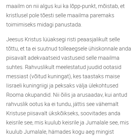
maailm on nii algus kui ka lõpp-punkt, mõistab, et
kristlusel pole tõesti selle maailma paremaks
toimimiseks midagi panustada.
Jeesus Kristus lüüaksegi risti peaasjalikult selle
tõttu, et ta ei suutnud tolleaegsele ühiskonnale anda
piisavalt adekvaatseid vastuseid selle maailma
suhtes. Rahvuslikult meelestatud juudid ootasid
messiast (võitud kuningat), kes taastaks maise
Iisraeli kuningriigi ja peksaks välja ülekohtused
Rooma okupandid. Nii õilis ja arusaadav, kui antud
rahvuslik ootus ka ei tundu, jättis see vähemalt
Kristuse piisavalt ükskõikseks, soovitades anda
keisrile see, mis kuulub keisrile ja Jumalale see, mis
kuulub Jumalale, hämades kogu aeg mingist