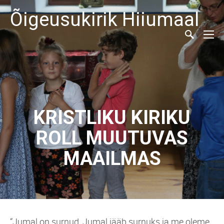
Õigeusukirik Hiiumaal
KRISTLIKU KIRIKU
ROLL MUUTUVAS
MAAILMAS
“Jumal on surnud, Jumal jääb surnuks ja me oleme