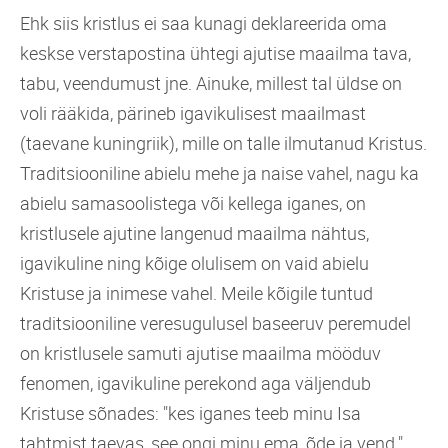
Ehk siis kristlus ei saa kunagi deklareerida oma
keskse verstapostina ühtegi ajutise maailma tava,
tabu, veendumust jne. Ainuke, millest tal üldse on
voli rääkida, pärineb igavikulisest maailmast
(taevane kuningriik), mille on talle ilmutanud Kristus.
Traditsiooniline abielu mehe ja naise vahel, nagu ka
abielu samasoolistega või kellega iganes, on
kristlusele ajutine langenud maailma nähtus,
igavikuline ning kõige olulisem on vaid abielu
Kristuse ja inimese vahel. Meile kõigile tuntud
traditsiooniline veresugulusel baseeruv peremudel
on kristlusele samuti ajutise maailma mööduv
fenomen, igavikuline perekond aga väljendub
Kristuse sõnades: "kes iganes teeb minu Isa
tahtmist taevas, see ongi minu ema, õde ja vend."