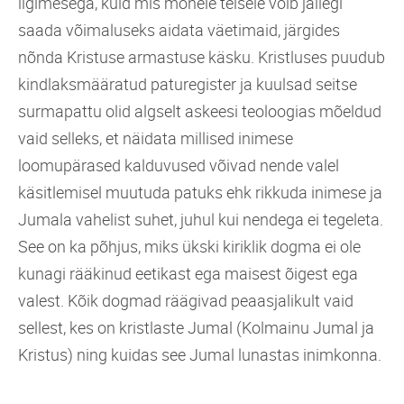
ligimesega, kuid mis mõnele teisele võib jällegi
saada võimaluseks aidata väetimaid, järgides
nõnda Kristuse armastuse käsku. Kristluses puudub
kindlaksmääratud paturegister ja kuulsad seitse
surmapattu olid algselt askeesi teoloogias mõeldud
vaid selleks, et näidata millised inimese
loomupärased kalduvused võivad nende valel
käsitlemisel muutuda patuks ehk rikkuda inimese ja
Jumala vahelist suhet, juhul kui nendega ei tegeleta.
See on ka põhjus, miks ükski kiriklik dogma ei ole
kunagi rääkinud eetikast ega maisest õigest ega
valest. Kõik dogmad räägivad peaasjalikult vaid
sellest, kes on kristlaste Jumal (Kolmainu Jumal ja
Kristus) ning kuidas see Jumal lunastas inimkonna.