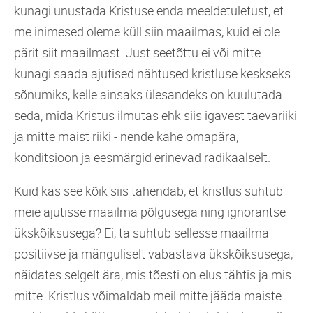
kunagi unustada Kristuse enda meeldetuletust, et
me inimesed oleme küll siin maailmas, kuid ei ole
pärit siit maailmast. Just seetõttu ei või mitte
kunagi saada ajutised nähtused kristluse keskseks
sõnumiks, kelle ainsaks ülesandeks on kuulutada
seda, mida Kristus ilmutas ehk siis igavest taevariiki
ja mitte maist riiki - nende kahe omapära,
konditsioon ja eesmärgid erinevad radikaalselt.
Kuid kas see kõik siis tähendab, et kristlus suhtub
meie ajutisse maailma põlgusega ning ignorantse
ükskõiksusega? Ei, ta suhtub sellesse maailma
positiivse ja mänguliselt vabastava ükskõiksusega,
näidates selgelt ära, mis tõesti on elus tähtis ja mis
mitte. Kristlus võimaldab meil mitte jääda maiste