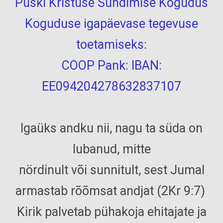
Puski Kristuse Sündimise Kogudus
Koguduse igapäevase tegevuse
toetamiseks:
COOP Pank: IBAN:
EE094204278632837107
Igaüks andku nii, nagu ta süda on
lubanud, mitte
nördinult või sunnitult, sest Jumal
armastab rõõmsat andjat (2Kr 9:7)
Kirik palvetab pühakoja ehitajate ja