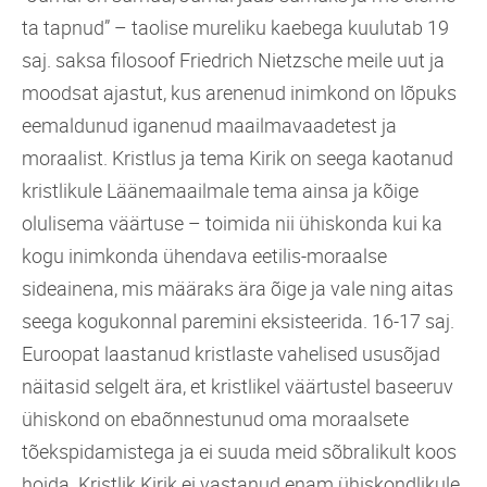
ta tapnud” – taolise mureliku kaebega kuulutab 19
saj. saksa filosoof Friedrich Nietzsche meile uut ja
moodsat ajastut, kus arenenud inimkond on lõpuks
eemaldunud iganenud maailmavaadetest ja
moraalist. Kristlus ja tema Kirik on seega kaotanud
kristlikule Läänemaailmale tema ainsa ja kõige
olulisema väärtuse – toimida nii ühiskonda kui ka
kogu inimkonda ühendava eetilis-moraalse
sideainena, mis määraks ära õige ja vale ning aitas
seega kogukonnal paremini eksisteerida. 16-17 saj.
Euroopat laastanud kristlaste vahelised ususõjad
näitasid selgelt ära, et kristlikel väärtustel baseeruv
ühiskond on ebaõnnestunud oma moraalsete
tõekspidamistega ja ei suuda meid sõbralikult koos
hoida. Kristlik Kirik ei vastanud enam ühiskondlikule