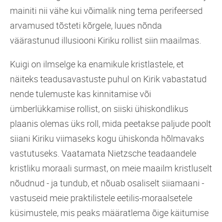
mainiti nii vähe kui võimalik ning tema perifeersed
arvamused tõsteti kõrgele, luues nõnda
väärastunud illusiooni Kiriku rollist siin maailmas.
Kuigi on ilmselge ka enamikule kristlastele, et
näiteks teadusavastuste puhul on Kirik vabastatud
nende tulemuste kas kinnitamise või
ümberlükkamise rollist, on siiski ühiskondlikus
plaanis olemas üks roll, mida peetakse paljude poolt
siiani Kiriku viimaseks kogu ühiskonda hõlmavaks
vastutuseks. Vaatamata Nietzsche teadaandele
kristliku moraali surmast, on meie maailm kristluselt
nõudnud - ja tundub, et nõuab osaliselt siiamaani -
vastuseid meie praktilistele eetilis-moraalsetele
küsimustele, mis peaks määratlema õige käitumise