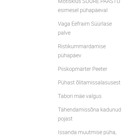
Mõtisklus SUURE PAASTU
esimesel pühapäeval
Vaga Eefraim Süürlase
palve
Ristikummardamise
pühapäev
Piiskopmärter Peeter
Pühast õlitamissalasusest
Tabori mäe valgus
Tähendamissõna kadunud
pojast
Issanda muutmise püha,