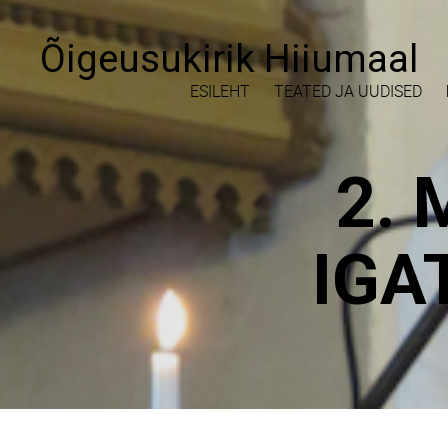
Õigeusukirik Hiiumaal
ESILEHT
TEATED JA UUDISED
2. 
IGA