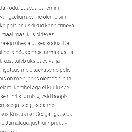
eda kodu. Et seda paremini
vangeelium, et me oleme siin
 ka pole on usklikud kahe erineva
 maailmas, kus pidevas
raegu ühes ajutises kodus. Ka
luline ja nõuab meie armastust ja
, kust tuleb üks päev välja
a igatsus meie taevase nö põlis-
, mis on meie jaoks olemas olnud
idral kombel aga ei kuulu see
e rubriiki « mis », vaid hoopis
 on seega keegi, keda me
sus Kristus ise. Seega, igatseda
ie Jumalaga, justkui « pruut »
gmehega ».