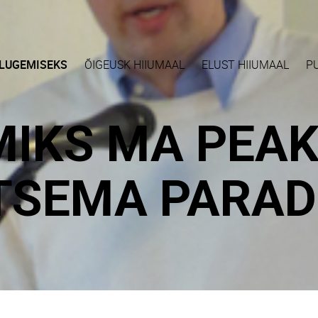
LUGEMISEKS
ÕIGEUSK HIIUMAAL
ELUST HIIUMAAL
P
MIKS MA PEA
TSEMA PARADI