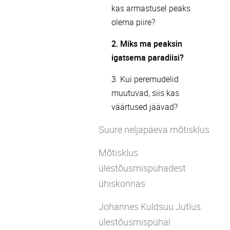
kas armastusel peaks
olema piire?
2. Miks ma peaksin
igatsema paradiisi?
3. Kui peremudelid
muutuvad, siis kas
väärtused jäävad?
Suure neljapäeva mõtisklus
Mõtisklus
ülestõusmispühadest
ühiskonnas
Johannes Kuldsuu Jutlus
ülestõusmispühal