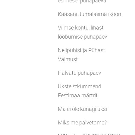
esimesel pühapäeval
Kaasani Jumalaema ikoon
Viimse kohtu, lihast
loobumise pühapäev
Nelipühist ja Pühast
Vaimust
Halvatu pühapäev
Üksteistkümmend
Eestimaa märtrit
Ma ei ole kunagi üksi
Miks me palvetame?