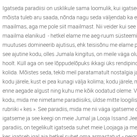
Igatseda paradiisi on usklikule sama loomulik, kui igats
mõista tuleb aru saada, nõnda nagu seda väljendab ka e
maailmas, aga me pole siit maailmast. Nii veider kui see
maailma elanikud - hetkel elame me aeg-ruum süsteemi
muutuses domineerib ajutisus, ehk teisisõnu me elame p
see ajutine kodu, olles Jumala kingitus, on meile väga o
hoolt. Küll aga on see lõppudelõpuks ikkagi üks rendipind
kolida. Mõistes seda, tekib meil paratamatult nostalgia j
kodu järele, kust ei pea kunagi välja kolima; kodu järele
enne aegade algust ning kuhu me kõik oodatud oleme. Ve
kodu, mida me nimetame paradiisiks, üldse mitte loogiliss
rubriiki « kes ». See paradiis, mida me nii väga igatseme
igatseme ja see keegi on meie Jumal ja Looja Issand Jee
paradiis, on tegelikult igatseda suhet meie Loojaga ja me
kes igatseb igal aja hetkel suhet oma armastatud « pei