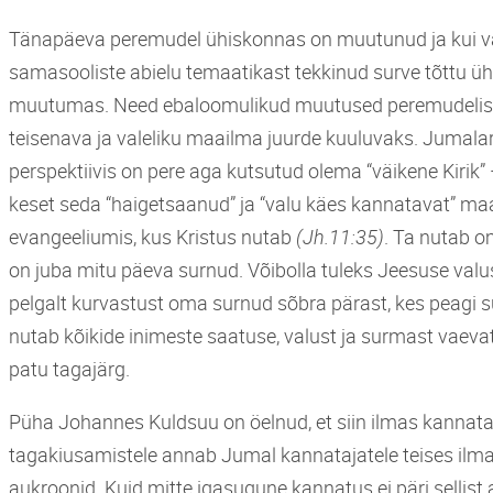
Tänapäeva peremudel ühiskonnas on muutunud ja kui vaa
samasooliste abielu temaatikast tekkinud surve tõttu ühi
muutumas. Need ebaloomulikud muutused peremudelis j
teisenava ja valeliku maailma juurde kuuluvaks. Jumalari
perspektiivis on pere aga kutsutud olema “väikene Kirik” 
keset seda “haigetsaanud” ja “valu käes kannatavat” ma
evangeeliumis, kus Kristus nutab
(Jh.11:35)
. Ta nutab o
on juba mitu päeva surnud. Võibolla tuleks Jeesuse val
pelgalt kurvastust oma surnud sõbra pärast, kes peagi s
nutab kõikide inimeste saatuse, valust ja surmast vaev
patu tagajärg.
Püha Johannes Kuldsuu on öelnud, et siin ilmas kannatat
tagakiusamistele annab Jumal kannatajatele teises ilm
aukroonid. Kuid mitte igasugune kannatus ei päri sellis