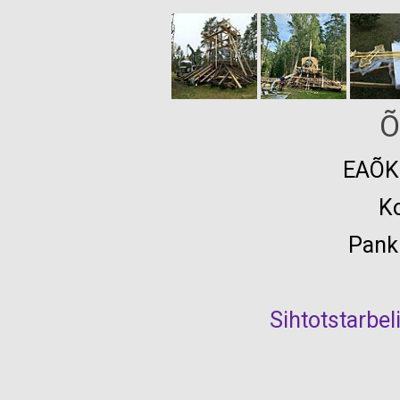
Õ
EAÕ
K
Pank
Sihtotstarbel