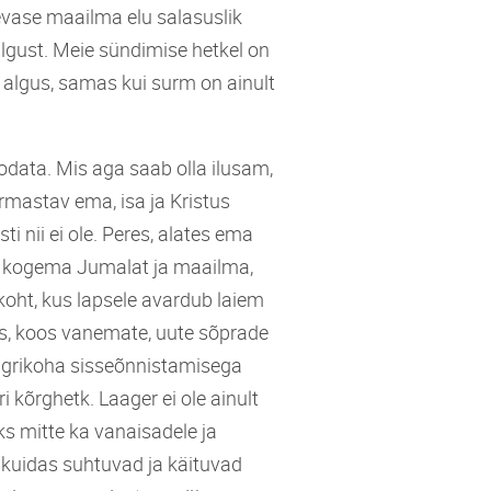
evase maailma elu salasuslik
algust. Meie sündimise hetkel on
 algus, samas kui surm on ainult
 oodata. Mis aga saab olla ilusam,
rmastav ema, isa ja Kristus
nii ei ole. Peres, alates ema
aps kogema Jumalat ja maailma,
koht, kus lapsele avardub laiem
mis, koos vanemate, uute sõprade
agrikoha sisseõnnistamisega
 kõrghetk. Laager ei ole ainult
ks mitte ka vanaisadele ja
i kuidas suhtuvad ja käituvad