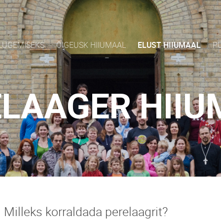
LUGEMISEKS
ÕIGEUSK HIIUMAAL
ELUST HIIUMAAL
P
ELAAGER HIIU
Milleks korraldada perelaagrit?