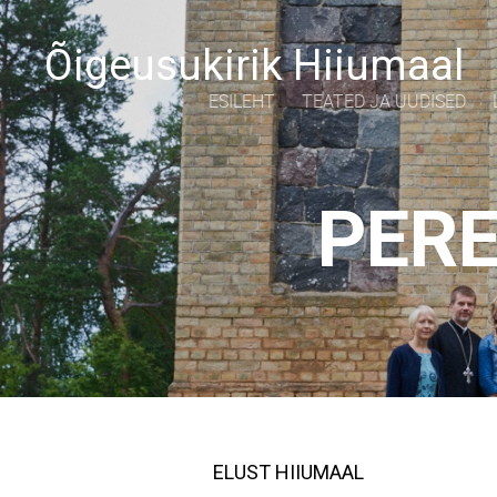
Õigeusukirik Hiiumaal
ESILEHT
TEATED JA UUDISED
PER
ELUST HIIUMAAL