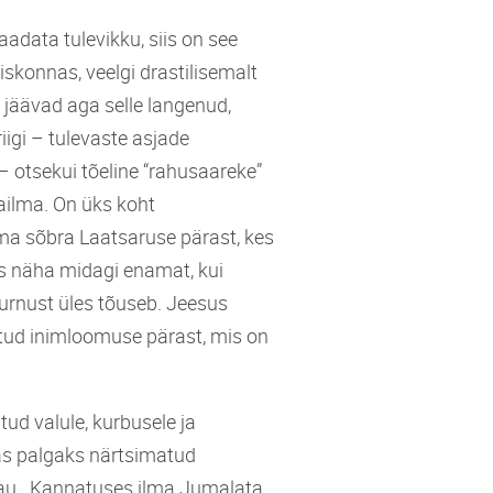
data tulevikku, siis on see
skonnas, veelgi drastilisemalt
äävad aga selle langenud,
igi – tulevaste asjade
– otsekui tõeline “rahusaareke”
ailma. On üks koht
ma sõbra Laatsaruse pärast, kes
us näha midagi enamat, kui
urnust üles tõuseb. Jeesus
atud inimloomuse pärast, mis on
ud valule, kurbusele ja
as palgaks närtsimatud
t au. Kannatuses ilma Jumalata