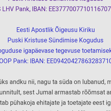
 LHV Pank, IBAN: EE377700771011670
Eesti Apostlik Õigeusu Kiriku
Puski Kristuse Sündimise Kogudus
oguduse igapäevase tegevuse toetamisek
OOP Pank: IBAN: EE0942042786328371
üks andku nii, nagu ta süda on lubanud, m
sunnitult, sest Jumal armastab rõõmsat a
tab pühakoja ehitajate ja toetajate eest ig