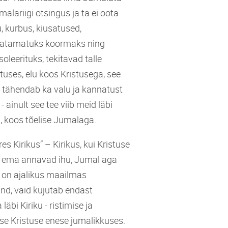
alariigi otsingus ja ta ei oota
, kurbus, kiusatused,
natamatuks koormaks ning
leerituks, tekitavad talle
tuses, elu koos Kristusega, see
 tähendab ka valu ja kannatust
 ainult see tee viib meid läbi
ga, koos tõelise Jumalaga.
res Kirikus” – Kirikus, kui Kristuse
ja ema annavad ihu, Jumal aga
l on ajalikus maailmas
nd, vaid kujutab endast
bi Kiriku - ristimise ja
e Kristuse enese jumalikkuses.