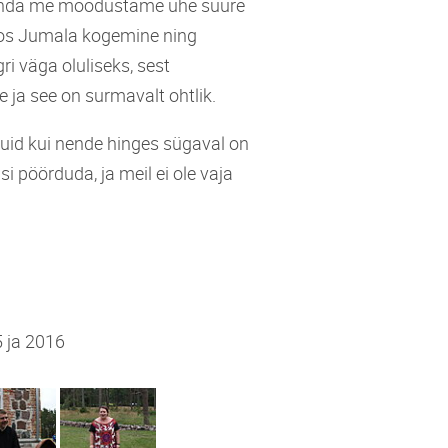
nõnda me moodustame ühe suure
koos Jumala kogemine ning
 väga oluliseks, sest
ja see on surmavalt ohtlik.
kuid kui nende hinges sügaval on
i pöörduda, ja meil ei ole vaja
5 ja 2016