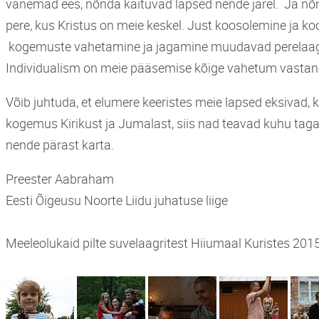
vanemad ees, nõnda käituvad lapsed nende järel. Ja 
pere, kus Kristus on meie keskel. Just koosolemine ja 
kogemuste vahetamine ja jagamine muudavad perelaagri
Individualism on meie pääsemise kõige vahetum vastane 
Võib juhtuda, et elumere keeristes meie lapsed eksivad, 
kogemus Kirikust ja Jumalast, siis nad teavad kuhu tagas
nende pärast karta.
Preester Aabraham
Eesti Õigeusu Noorte Liidu juhatuse liige
Meeleolukaid pilte suvelaagritest Hiiumaal Kuristes 201