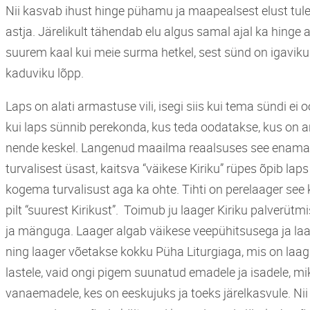
Nii kasvab ihust hinge pühamu ja maapealsest elust tul
astja. Järelikult tähendab elu algus samal ajal ka hinge 
suurem kaal kui meie surma hetkel, sest sünd on igaviku
kaduviku lõpp.
Laps on alati armastuse vili, isegi siis kui tema sündi ei
kui laps sünnib perekonda, kus teda oodatakse, kus on a
nende keskel. Langenud maailma reaalsuses see enamasti 
turvalisest üsast, kaitsva “väikese Kiriku” rüpes õpib l
kogema turvalisust aga ka ohte. Tihti on perelaager see 
pilt “suurest Kirikust”. Toimub ju laager Kiriku palverüt
ja mänguga. Laager algab väikese veepühitsusega ja la
ning laager võetakse kokku Püha Liturgiaga, mis on laagri
lastele, vaid ongi pigem suunatud emadele ja isadele, mi
vanaemadele, kes on eeskujuks ja toeks järelkasvule. Ni