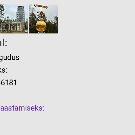
l:
ogudus
s:
56181
 taastamiseks: