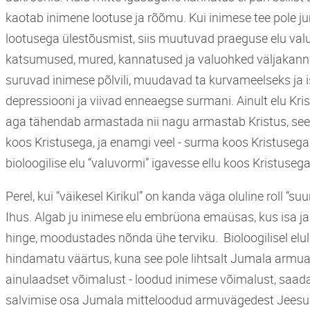
kaotab inimene lootuse ja rõõmu. Kui inimese tee pole jum
lootusega ülestõusmist, siis muutuvad praeguse elu valu
katsumused, mured, kannatused ja valuohked väljakan
suruvad inimese põlvili, muudavad ta kurvameelseks ja iso
depressiooni ja viivad enneaegse surmani. Ainult elu Kris
aga tähendab armastada nii nagu armastab Kristus, see
koos Kristusega, ja enamgi veel - surma koos Kristusega -
bioloogilise elu “valuvormi” igavesse ellu koos Kristuse
Perel, kui “väikesel Kirikul” on kanda väga oluline roll “suu
Ihus. Algab ju inimese elu embrüona emaüsas, kus isa 
hinge, moodustades nõnda ühe terviku. Bioloogilisel elu
hindamatu väärtus, kuna see pole lihtsalt Jumala armua
ainulaadset võimalust - loodud inimese võimalust, saada lä
salvimise osa Jumala mitteloodud armuvägedest Jeesus