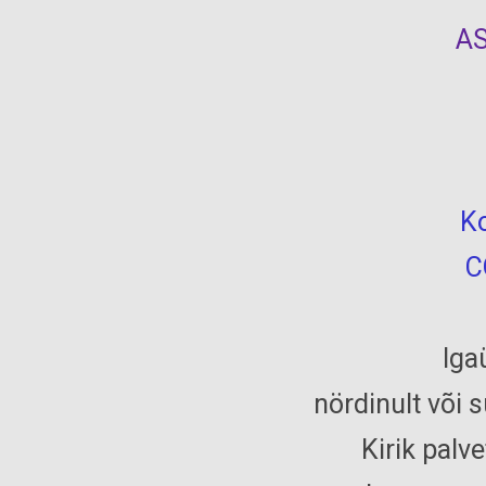
AS
K
C
Iga
nördinult või 
Kirik palve