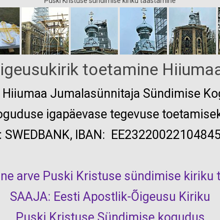
Puski Kristuse sündimise kiriku taastamine
igeusukirik toetamine Hiiumaa
K
Hiiumaa Jumalasünnitaja Sündimise K
oguduse igapäevase tegevuse toetamisek
:
SWEDBANK, IBAN: EE2322002210484
ine arve Puski Kristuse sündimise kiriku
SAAJA: Eesti Apostlik-Õigeusu Kiriku
Puski Kristuse Sündimise kogudus