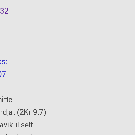
732
s:
07
itte
ndjat (2Kr 9:7)
avikuliselt.